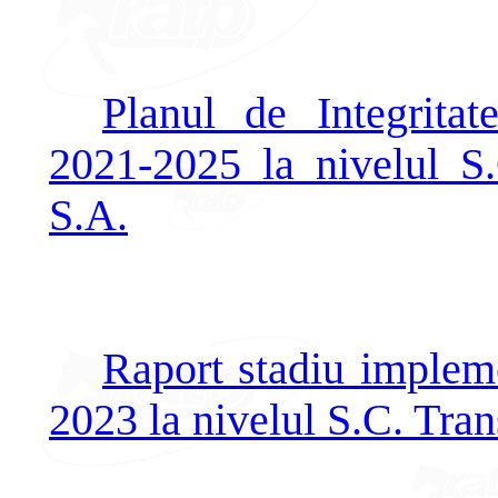
Planul de Integrita
2021-2025 la nivelul S.
S.A.
Raport stadiu imple
2023 la nivelul S.C. Tran