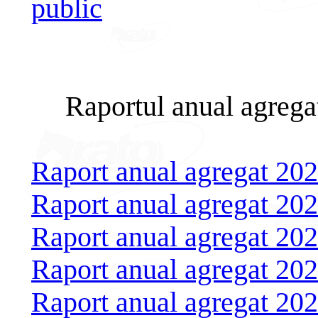
public
Raportul anual agrega
Raport anual agregat 20
Raport anual agregat 20
Raport anual agregat 20
Raport anual agregat 20
Raport anual agregat 20