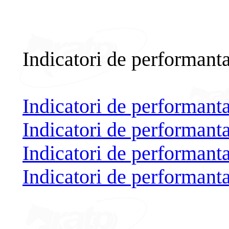
Indicatori de performanta 
Indicatori de performanta
Indicatori de performant
Indicatori de performanta
Indicatori de performant