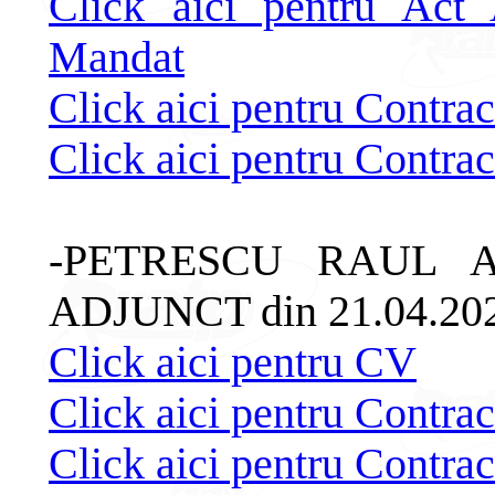
Click aici pentru Act 
Mandat
Click aici pentru Contra
Click aici pentru Contra
-PETRESCU RAUL 
ADJUNCT din 21.04.20
Click aici pentru CV
Click aici pentru Contra
Click aici pentru Contra