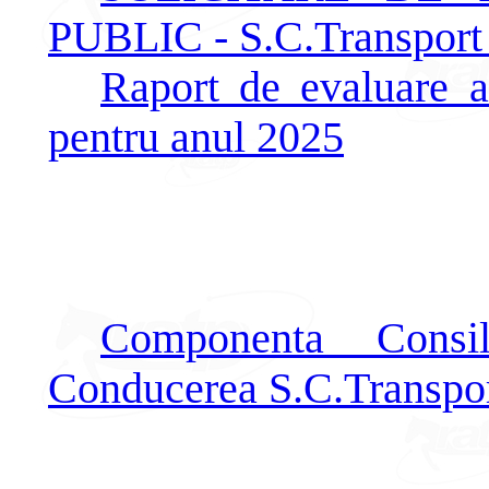
PUBLIC - S.C.Transport 
Raport de evaluare a
pentru anul 2025
Componenta Consil
Conducerea S.C.Transpor