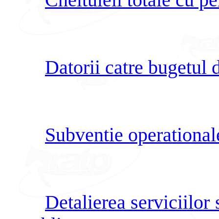
Cheltuieli totale cu pe
Datorii catre bugetul d
Subventie operational
Detalierea serviciilor