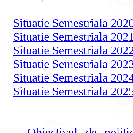
Situatie Semestriala 202
Situatie Semestriala 202
Situatie Semestriala 202
Situatie Semestriala 202
Situatie Semestriala 202
Situatie Semestriala 202
Obiectivul de polit