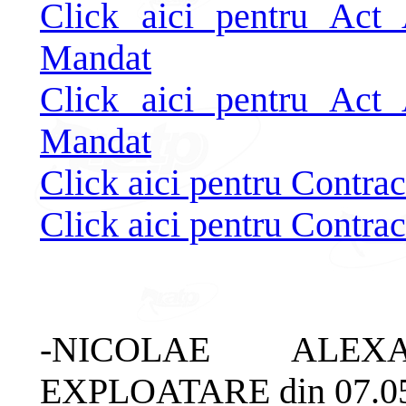
Click aici pentru Act 
Mandat
Click aici pentru Act 
Mandat
Click aici pentru Contra
Click aici pentru Contra
-NICOLAE ALE
EXPLOATARE din 07.05