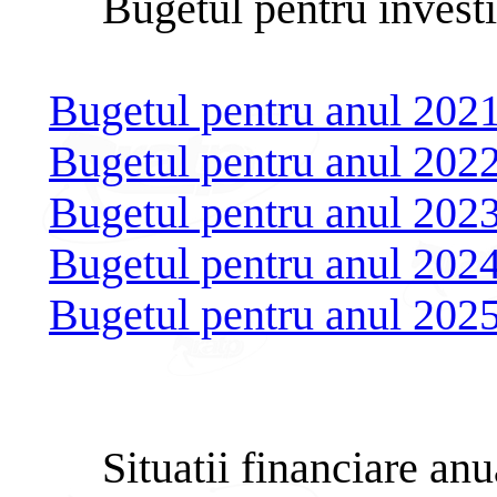
Bugetul pentru investit
Bugetul pentru anul 202
Bugetul pentru anul 202
Bugetul pentru anul 202
Bugetul pentru anul 202
Bugetul pentru anul 202
Situatii financiare anu