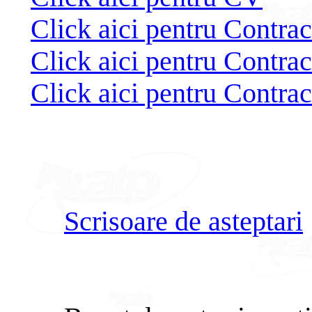
Click aici pentru Contra
Click aici pentru Contra
Click aici pentru Contra
Scrisoare de asteptari