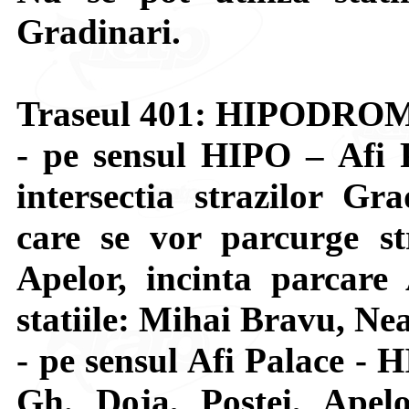
Gradinari.
Traseul 401: HIPODRO
- pe sensul HIPO – Afi 
intersectia strazilor G
care se vor parcurge st
Apelor, incinta parcare 
statiile: Mihai Bravu, Nea
- pe sensul Afi Palace - 
Gh. Doja, Postei, Apel