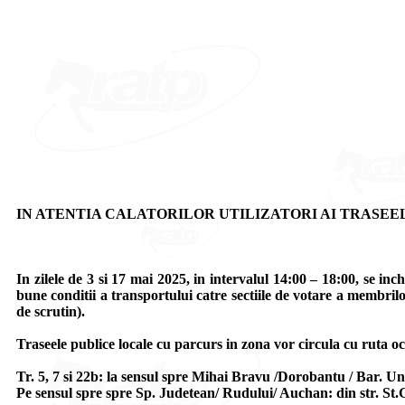
IN ATENTIA CALATORILOR UTILIZATORI AI TRASEELOR 
In zilele de 3 si 17 mai 2025, in intervalul 14:00 – 18:00, se in
bune conditii a transportului catre sectiile de votare a membril
de scrutin).
Traseele publice locale cu parcurs in zona vor circula cu ruta oco
Tr. 5, 7 si 22b: la sensul spre Mihai Bravu /Dorobantu / Bar. Un
Pe sensul spre spre Sp. Judetean/ Rudului/ Auchan: din str. St