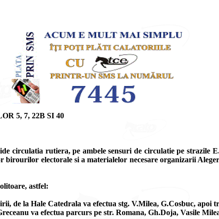
5, 7, 22B SI 40
chide circulatia rutiera, pe ambele sensuri de circulatie pe strazil
or birourilor electorale si a materialelor necesare organizarii Ale
litoare, astfel:
irii, de la Hale Catedrala va efectua stg. V.Milea, G.Cosbuc, apoi 
.Greceanu va efectua parcurs pe str. Romana, Gh.Doja, Vasile Milea