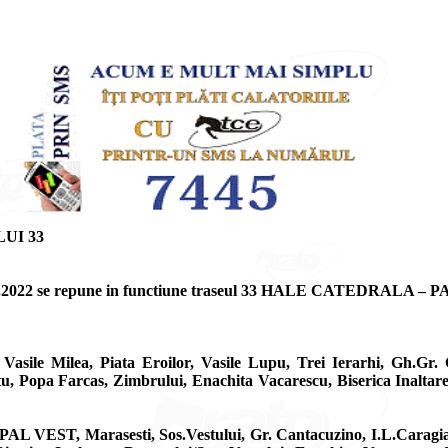
UI 33
a de 01.05.2022 se repune in functiune traseul 33 HALE CATEDR
le Milea, Piata Eroilor, Vasile Lupu, Trei Ierarhi, Gh.Gr. 
 Popa Farcas, Zimbrului, Enachita Vacarescu, Biserica Inaltare
, Marasesti, Sos.Vestului, Gr. Cantacuzino, I.L.Caragiale, Ta