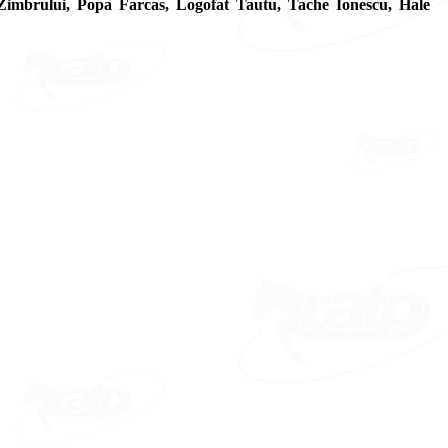
, Zimbrului, Popa Farcas, Logofat Tautu, Tache Ionescu, Hale