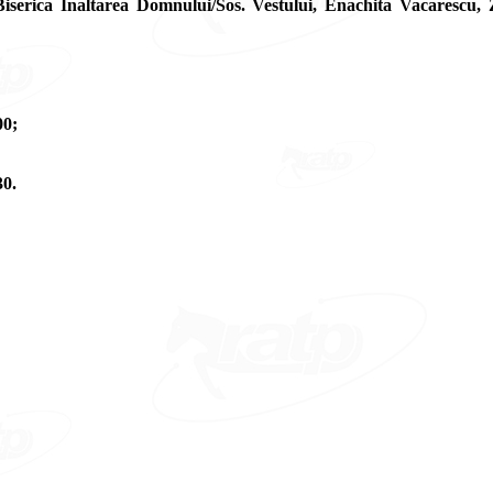
Biserica Inaltarea Domnului/Sos. Vestului, Enachita Vacarescu
00;
30.