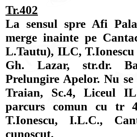
Tr.402
La sensul spre Afi Pal
merge inainte pe Cantacu
L.Tautu), ILC, T.Ionescu 
Gh. Lazar, str.dr. Ba
Prelungire Apelor. Nu se 
Traian, Sc.4, Liceul I
parcurs comun cu tr 4
T.Ionescu, I.L.C., Ca
cunoscut.