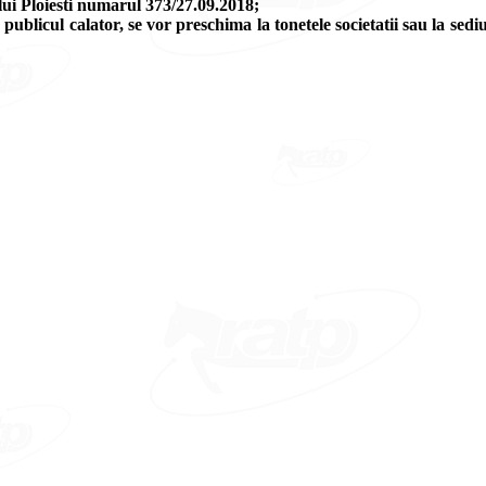
lui Ploiesti numarul 373/27.09.2018;
 publicul calator, se vor preschima la tonetele societatii sau la sed